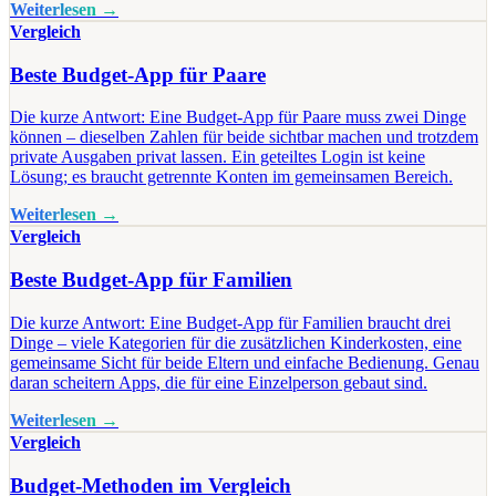
Weiterlesen →
Vergleich
Beste Budget-App für Paare
Die kurze Antwort: Eine Budget-App für Paare muss zwei Dinge
können – dieselben Zahlen für beide sichtbar machen und trotzdem
private Ausgaben privat lassen. Ein geteiltes Login ist keine
Lösung; es braucht getrennte Konten im gemeinsamen Bereich.
Weiterlesen →
Vergleich
Beste Budget-App für Familien
Die kurze Antwort: Eine Budget-App für Familien braucht drei
Dinge – viele Kategorien für die zusätzlichen Kinderkosten, eine
gemeinsame Sicht für beide Eltern und einfache Bedienung. Genau
daran scheitern Apps, die für eine Einzelperson gebaut sind.
Weiterlesen →
Vergleich
Budget-Methoden im Vergleich