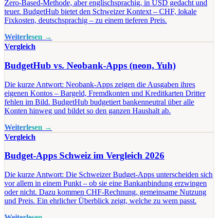
Zero-Based-Methode, aber englischsprachig, in USD gedacht und
teuer. BudgetHub bietet den Schweizer Kontext – CHF, lokale
Fixkosten, deutschsprachig – zu einem tieferen Preis.
Weiterlesen →
Vergleich
BudgetHub vs. Neobank-Apps (neon, Yuh)
Die kurze Antwort: Neobank-Apps zeigen die Ausgaben ihres
eigenen Kontos – Bargeld, Fremdkonten und Kreditkarten Dritter
fehlen im Bild. BudgetHub budgetiert bankenneutral über alle
Konten hinweg und bildet so den ganzen Haushalt ab.
Weiterlesen →
Vergleich
Budget-Apps Schweiz im Vergleich 2026
Die kurze Antwort: Die Schweizer Budget-Apps unterscheiden sich
vor allem in einem Punkt – ob sie eine Bankanbindung erzwingen
oder nicht. Dazu kommen CHF-Rechnung, gemeinsame Nutzung
und Preis. Ein ehrlicher Überblick zeigt, welche zu wem passt.
Weiterlesen →