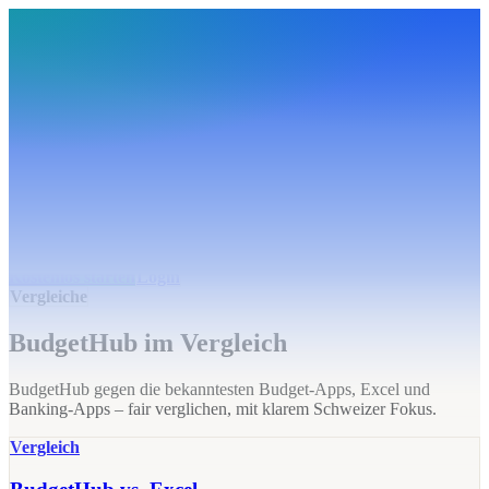
BudgetHub
Funktionen
Integrationen
Preise
Ressourcen
Über uns
Login
Kostenlos starten
BudgetHub
Funktionen
Integrationen
Preise
Über uns
Ressourcen
Kostenlos starten
Login
Vergleiche
BudgetHub im Vergleich
BudgetHub gegen die bekanntesten Budget-Apps, Excel und
Banking-Apps – fair verglichen, mit klarem Schweizer Fokus.
Vergleich