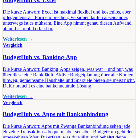
BudgetHub vs. Excel
Die kurze Antwort: Excel ist maximal flexibel und kostenlos, aber
pflegeintensiv – Formeln brechen, Versionen laufen auseinander,
unterwegs ist es mühsam. Eine App nimmt genau diesen Aufwand
ab und ist mobil erfassbar.
Weiterlesen →
Vergleich
BudgetHub vs. Banking-App
Die kurze Antwort: Banking-Apps zeigen, was war – und nur, was
über diese eine Bank läuft. Aktive Budgetplanung über alle Konten
hinweg, gemeinsame Haushalte und Sparziele bieten sie meist nicht.
Dafür braucht es eine bankenneutrale Lösung.
Weiterlesen →
Vergleich
BudgetHub vs. Apps mit Bankanbindung
Die kurze Antwort: Apps mit Zwangs-Bankanbindung sehen jede
einzelne Transaktion – bequem, aber sensibel. BudgetHub geht den
umgekehrten Weg: Du erfasst, was du willst, und behältst deine