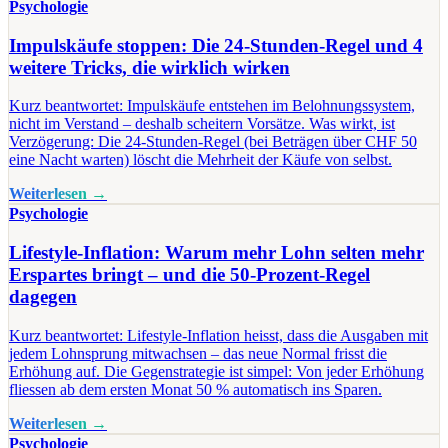
Psychologie
Impulskäufe stoppen: Die 24-Stunden-Regel und 4
weitere Tricks, die wirklich wirken
Kurz beantwortet: Impulskäufe entstehen im Belohnungssystem,
nicht im Verstand – deshalb scheitern Vorsätze. Was wirkt, ist
Verzögerung: Die 24-Stunden-Regel (bei Beträgen über CHF 50
eine Nacht warten) löscht die Mehrheit der Käufe von selbst.
Weiterlesen →
Psychologie
Lifestyle-Inflation: Warum mehr Lohn selten mehr
Erspartes bringt – und die 50-Prozent-Regel
dagegen
Kurz beantwortet: Lifestyle-Inflation heisst, dass die Ausgaben mit
jedem Lohnsprung mitwachsen – das neue Normal frisst die
Erhöhung auf. Die Gegenstrategie ist simpel: Von jeder Erhöhung
fliessen ab dem ersten Monat 50 % automatisch ins Sparen.
Weiterlesen →
Psychologie