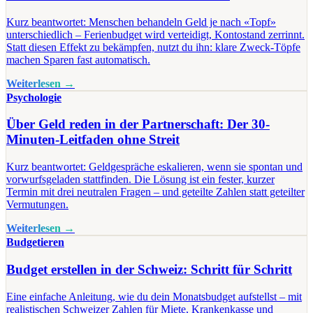
Kurz beantwortet: Menschen behandeln Geld je nach «Topf»
unterschiedlich – Ferienbudget wird verteidigt, Kontostand zerrinnt.
Statt diesen Effekt zu bekämpfen, nutzt du ihn: klare Zweck-Töpfe
machen Sparen fast automatisch.
Weiterlesen →
Psychologie
Über Geld reden in der Partnerschaft: Der 30-
Minuten-Leitfaden ohne Streit
Kurz beantwortet: Geldgespräche eskalieren, wenn sie spontan und
vorwurfsgeladen stattfinden. Die Lösung ist ein fester, kurzer
Termin mit drei neutralen Fragen – und geteilte Zahlen statt geteilter
Vermutungen.
Weiterlesen →
Budgetieren
Budget erstellen in der Schweiz: Schritt für Schritt
Eine einfache Anleitung, wie du dein Monatsbudget aufstellst – mit
realistischen Schweizer Zahlen für Miete, Krankenkasse und