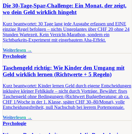
Die 30-Tage-Spar-Challenge: Ein Monat, der zeigt,
wo dein Geld wirklich hingeht
Kurz beantwortet: 30 Tage lang jede Ausgabe erfassen und EINE
einzige Regel befolgen – nichts Ungeplantes über CHF 20 ohne 24
Stunden Wartezeit. Kein Verzicht-Marathon, sondern ein
Sichtbarkeits-Experiment mit eingebautem Aha-Effekt.
Weiterlesen →
Psychologie
Taschengeld richtig: Wie Kinder den Umgang mit
Geld wirklich lernen (Richtwerte + 5 Regeln)
Kurz beantwortet: Kinder lernen Geld durch eigene Entscheidungen
inklusive kleiner Fehlkäufe – nicht durch Vorträge. Bewährt: fixes
Taschengeld ohne Bedingungen (Richtwert Budgetberatung: ab ca.
CHF 1/Woche in der 1. Klasse, später CHF 30–80/Monat), volle
Entscheidungsfreiheit, null Nachschub bei leerem Portemonnaie.
Weiterlesen →
Psychologie