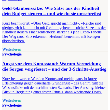
Geld-Glaubenssätze: Wie Sätze aus der Kindheit
dein Budget steuern – und wie du sie umschreibst
Kurz beantwortet: «Über Geld spricht man nicht», «Reiche sind
gierig», «Ich kann nicht mit Geld umgehen» – solche Sätze aus der
Kindheit steuern Finanzentscheide stärker als jede Excel-Tabelle.
Der Weg raus: Satz erkennen, Herkunft benennen, mit Belegen
überschreiben.
Weiterlesen →
Psychologie
Angst vor dem Kontostand: Warum Vermeidung
die Sorgen vergrössert – und der 3-Schritte-Ausstieg
Kurz beantwortet: Wer den Kontostand meidet, tauscht kurze
Erleichterung gegen dauerhafte Grundangst – das Gehirn füllt die
Wissenslücke mit dem schlimmsten Szenario. Der Ausstieg: kleiner
Blick in Begleitung eines festen Rituals, dann wachsende Dosis.
Weiterlesen →
Psychologie