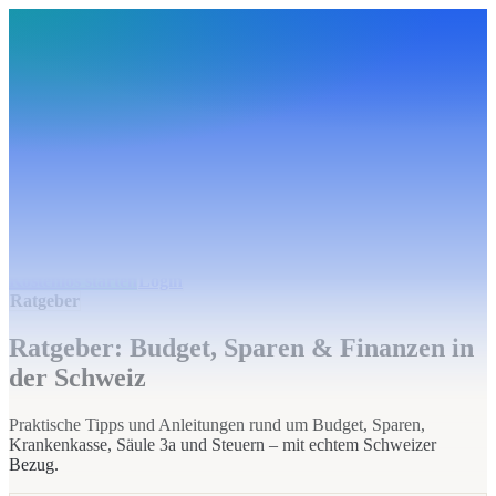
BudgetHub
Funktionen
Integrationen
Preise
Ressourcen
Über uns
Login
Kostenlos starten
BudgetHub
Funktionen
Integrationen
Preise
Über uns
Ressourcen
Kostenlos starten
Login
Ratgeber
Ratgeber: Budget, Sparen & Finanzen in
der Schweiz
Praktische Tipps und Anleitungen rund um Budget, Sparen,
Krankenkasse, Säule 3a und Steuern – mit echtem Schweizer
Bezug.