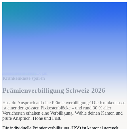
BudgetHub
Funktionen
Integrationen
Preise
Ressourcen
Über uns
Login
Kostenlos starten
BudgetHub
Funktionen
Integrationen
Preise
Über uns
Ressourcen
Kostenlos starten
Login
Krankenkasse sparen
Prämienverbilligung Schweiz 2026
Hast du Anspruch auf eine Prämienverbilligung? Die Krankenkasse
ist einer der grössten Fixkostenblöcke – und rund 30 % aller
Versicherten erhalten eine Verbilligung. Wähle deinen Kanton und
prüfe Anspruch, Höhe und Frist.
Die individuelle Prämienverbilligung (IPV) ist kantonal geregelt.