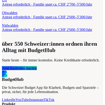
Uri
Antrag erforderlich
· Familie spart ca. CHF
2'700
–
5'500
/Jahr
Obwalden
Antrag erforderlich
· Familie spart ca. CHF
2'600
–
5'300
/Jahr
Nidwalden
Antrag erforderlich
· Familie spart ca. CHF
2'600
–
5'300
/Jahr
über 550
Schweizer:innen ordnen ihren
Alltag mit BudgetHub
Starte heute – für immer kostenlos. Keine Kreditkarte erforderlich.
Jetzt kostenlos starten
BudgetHub
Die Schweizer Budget App für Klarheit, Budgets und Sparziele –
privat, sicher, für jede Lebenssituation.
LinkedIn
YouTube
Instagram
TikTok
Produkt