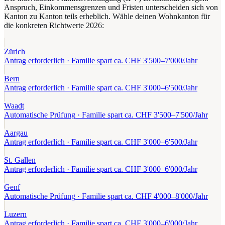
Anspruch, Einkommensgrenzen und Fristen unterscheiden sich von
Kanton zu Kanton teils erheblich. Wähle deinen Wohnkanton für
die konkreten Richtwerte
2026
:
Zürich
Antrag erforderlich
· Familie spart ca. CHF
3'500
–
7'000
/Jahr
Bern
Antrag erforderlich
· Familie spart ca. CHF
3'000
–
6'500
/Jahr
Waadt
Automatische Prüfung
· Familie spart ca. CHF
3'500
–
7'500
/Jahr
Aargau
Antrag erforderlich
· Familie spart ca. CHF
3'000
–
6'500
/Jahr
St. Gallen
Antrag erforderlich
· Familie spart ca. CHF
3'000
–
6'000
/Jahr
Genf
Automatische Prüfung
· Familie spart ca. CHF
4'000
–
8'000
/Jahr
Luzern
Antrag erforderlich
· Familie spart ca. CHF
3'000
–
6'000
/Jahr