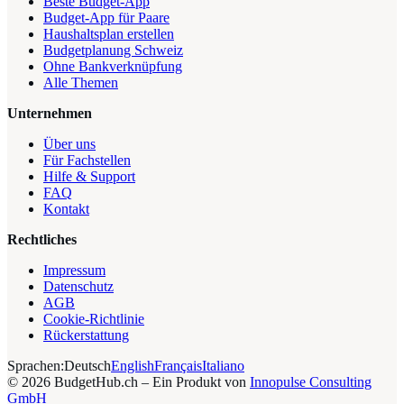
Beste Budget-App
Budget-App für Paare
Haushaltsplan erstellen
Budgetplanung Schweiz
Ohne Bankverknüpfung
Alle Themen
Unternehmen
Über uns
Für Fachstellen
Hilfe & Support
FAQ
Kontakt
Rechtliches
Impressum
Datenschutz
AGB
Cookie-Richtlinie
Rückerstattung
Sprachen:
Deutsch
English
Français
Italiano
©
2026
BudgetHub.ch – Ein Produkt von
Innopulse Consulting
GmbH