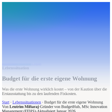
BudgetHub
Funktionen
Integrationen
Preise
Ressourcen
Über uns
Login
Kostenlos starten
BudgetHub
Funktionen
Integrationen
Preise
Über uns
Ressourcen
Kostenlos starten
Login
Lebenssituation
Budget für die erste eigene Wohnung
Was die erste Wohnung wirklich kostet – von der Kaution über die
Erstausstattung bis zu den laufenden Fixkosten.
Start
·
Lebenssituationen
·
Budget für die erste eigene Wohnung
Von
Leutrim Miftaraj
·
Gründer von BudgetHub, MSc Innovation
Management (FFHS)
·
Aktualisiert
Januar 2026