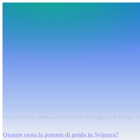
BudgetHub
Funktionen
Integrationen
Preise
Ressourcen
Über uns
Login
Kostenlos starten
BudgetHub
Funktionen
Integrationen
Preise
Über uns
Ressourcen
Kostenlos starten
Login
Lingua
:
Deutsch
Français
Italiano
Italiano
Quanto costa vivere in Svizzera?
Fasce realistiche, mediana e collocazione nel budget per le voci più im
Quanto costa la patente di guida in Svizzera?