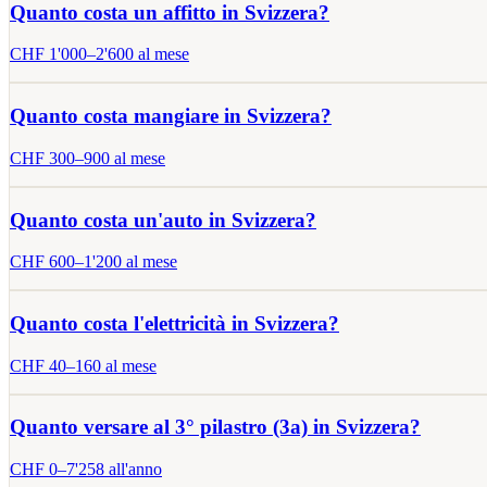
Quanto costa un affitto in Svizzera?
CHF
1'000
–
2'600
al mese
Quanto costa mangiare in Svizzera?
CHF
300
–
900
al mese
Quanto costa un'auto in Svizzera?
CHF
600
–
1'200
al mese
Quanto costa l'elettricità in Svizzera?
CHF
40
–
160
al mese
Quanto versare al 3° pilastro (3a) in Svizzera?
CHF
0
–
7'258
all'anno