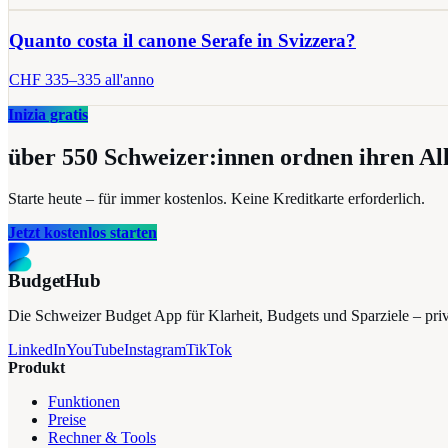
Quanto costa il canone Serafe in Svizzera?
CHF
335
–
335
all'anno
Inizia gratis
über 550
Schweizer:innen ordnen ihren Al
Starte heute – für immer kostenlos. Keine Kreditkarte erforderlich.
Jetzt kostenlos starten
BudgetHub
Die Schweizer Budget App für Klarheit, Budgets und Sparziele – privat
LinkedIn
YouTube
Instagram
TikTok
Produkt
Funktionen
Preise
Rechner & Tools