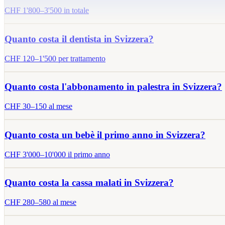
CHF
1'800
–
3'500
in totale
Quanto costa il dentista in Svizzera?
CHF
120
–
1'500
per trattamento
Quanto costa l'abbonamento in palestra in Svizzera?
CHF
30
–
150
al mese
Quanto costa un bebè il primo anno in Svizzera?
CHF
3'000
–
10'000
il primo anno
Quanto costa la cassa malati in Svizzera?
CHF
280
–
580
al mese