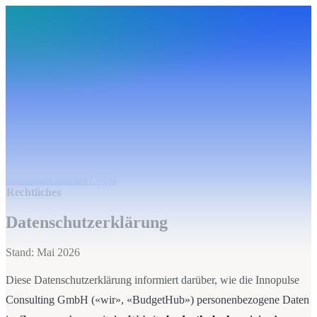
BudgetHub
Funktionen
Integrationen
Preise
Ressourcen
Über uns
Login
Kostenlos starten
BudgetHub
Funktionen
Integrationen
Preise
Über uns
Ressourcen
Kostenlos starten
Login
Rechtliches
Datenschutzerklärung
Stand:
Mai 2026
Diese Datenschutzerklärung informiert darüber, wie die Innopulse
Consulting GmbH («wir», «BudgetHub») personenbezogene Daten